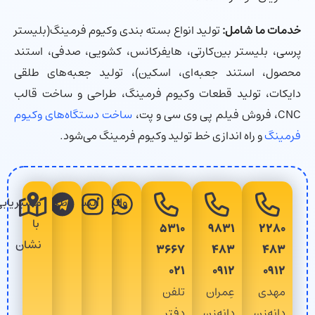
خدمات ما شامل:
تولید انواع بسته بندی وکیوم فرمینگ(بلیستر
پرسی، بلیستر بین‌کارتی، هایفرکانس، کشویی، صدفی، استند
محصول، استند جعبه‌ای، اسکین)، تولید جعبه‌های طلقی
دایکات، تولید قطعات وکیوم فرمینگ، طراحی و ساخت قالب
CNC، فروش فیلم پی وی سی و پت،
ساخت دستگاه‌های وکیوم
فرمینگ
و راه اندازی خط تولید وکیوم فرمینگ می‌شود.
واتساپ
اینستاگرام
تلگرام
مسیریابی
با
۵۳۱۰
۹۸۳۱
۲۲۸۰
نشان
۳۶۶۷
۴۸۳
۴۸۳
۰۲۱
۰۹۱۲
۰۹۱۲
مهدی
عِمران
تلفن
دانه‌زن
دانه‌زن
دفتر