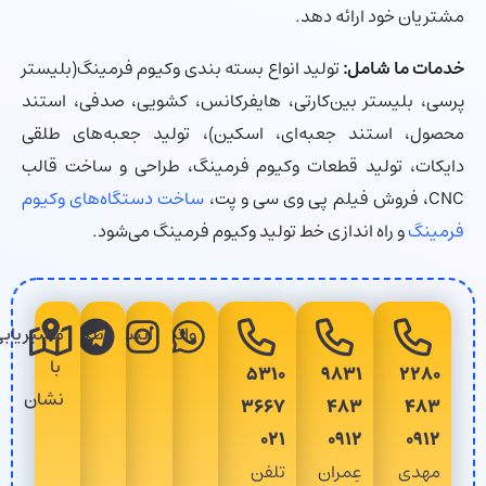
مشتریان خود ارائه دهد.
خدمات ما شامل:
تولید انواع بسته بندی وکیوم فرمینگ(بلیستر
پرسی، بلیستر بین‌کارتی، هایفرکانس، کشویی، صدفی، استند
محصول، استند جعبه‌ای، اسکین)، تولید جعبه‌های طلقی
دایکات، تولید قطعات وکیوم فرمینگ، طراحی و ساخت قالب
CNC، فروش فیلم پی وی سی و پت،
ساخت دستگاه‌های وکیوم
فرمینگ
و راه اندازی خط تولید وکیوم فرمینگ می‌شود.
واتساپ
اینستاگرام
تلگرام
مسیریابی
با
۵۳۱۰
۹۸۳۱
۲۲۸۰
نشان
۳۶۶۷
۴۸۳
۴۸۳
۰۲۱
۰۹۱۲
۰۹۱۲
مهدی
عِمران
تلفن