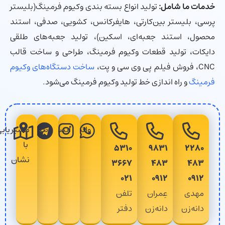
خدمات ما شامل:
تولید انواع بسته بندی وکیوم فرمینگ(بلیستر
پرسی، بلیستر بین‌کارتی، هایفرکانس، کشویی، صدفی، استند
محصول، استند جعبه‌ای، اسکین)، تولید جعبه‌های طلقی
دایکات، تولید قطعات وکیوم فرمینگ، طراحی و ساخت قالب
CNC، فروش فیلم پی وی سی و پت،
ساخت دستگاه‌های وکیوم
فرمینگ
و راه اندازی خط تولید وکیوم فرمینگ می‌شود.
واتساپ
اینستاگرام
تلگرام
مسیریابی
با
۵۳۱۰
۹۸۳۱
۲۲۸۰
نشان
۳۶۶۷
۴۸۳
۴۸۳
۰۲۱
۰۹۱۲
۰۹۱۲
مهدی
عِمران
تلفن
دانه‌زن
دانه‌زن
دفتر